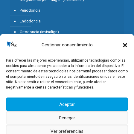
Periodoncia
Endodoncia
Ortodoncia (Invisalign)
Estética Dental
Gestionar consentimiento
Odontopediatria
Para ofrecer las mejores experiencias, utilizamos tecnologías como las
Prótesis sobre Implantes
cookies para almacenar y/o acceder a la información del dispositivo. El
consentimiento de estas tecnologías nos permitirá procesar datos como
Cirugía Oral
el comportamiento de navegación o las identificaciones únicas en este
sitio. No consentir o retirar el consentimiento, puede afectar
Prevención
negativamente a ciertas características y funciones.
Aceptar
Denegar
© 2025 Clínica Dental La Paz Villar. Todos los derechos
Ver preferencias
reservados.