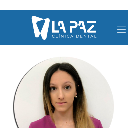
96 2720388
609 394 162
info@clinicalapazvillar.com