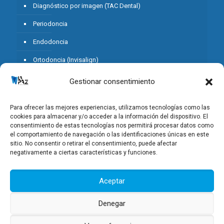
Diagnóstico por imagen (TAC Dental)
Periodoncia
Endodoncia
Ortodoncia (Invisalign)
Estética Dental
Gestionar consentimiento
Odontopediatria
Para ofrecer las mejores experiencias, utilizamos tecnologías como las
Prótesis sobre Implantes
cookies para almacenar y/o acceder a la información del dispositivo. El
consentimiento de estas tecnologías nos permitirá procesar datos como
Cirugía Oral
el comportamiento de navegación o las identificaciones únicas en este
sitio. No consentir o retirar el consentimiento, puede afectar
Prevención
negativamente a ciertas características y funciones.
Aceptar
Denegar
© 2025 Clínica Dental La Paz Villar. Todos los derechos