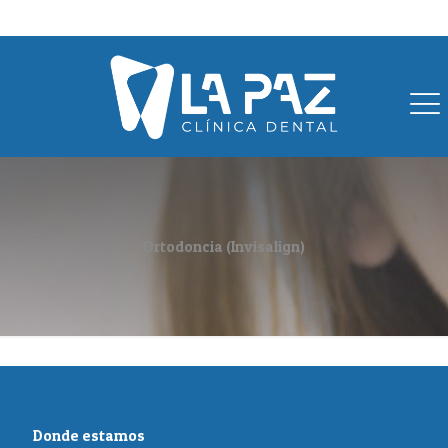
96 2720388
609 394 162
info@clinicalapazvillar.com
Ortodoncia (Invisalign)
Donde estamos