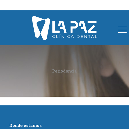
96 2720388
609 394 162
info@clinicalapazvillar.com
Periodoncia
Donde estamos