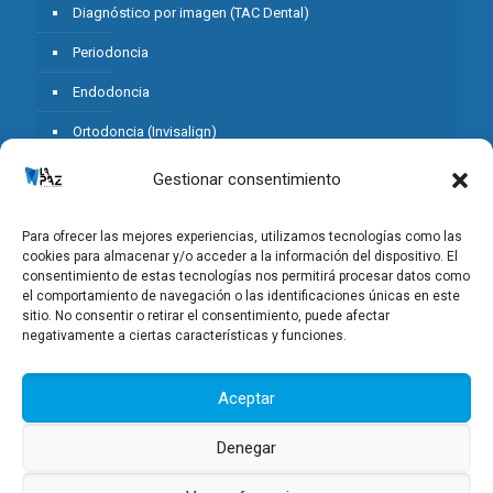
Diagnóstico por imagen (TAC Dental)
Periodoncia
Endodoncia
Ortodoncia (Invisalign)
Estética Dental
Gestionar consentimiento
Odontopediatria
Para ofrecer las mejores experiencias, utilizamos tecnologías como las
Prótesis sobre Implantes
cookies para almacenar y/o acceder a la información del dispositivo. El
consentimiento de estas tecnologías nos permitirá procesar datos como
Cirugía Oral
el comportamiento de navegación o las identificaciones únicas en este
sitio. No consentir o retirar el consentimiento, puede afectar
Prevención
negativamente a ciertas características y funciones.
Aceptar
Denegar
© 2025 Clínica Dental La Paz Villar. Todos los derechos